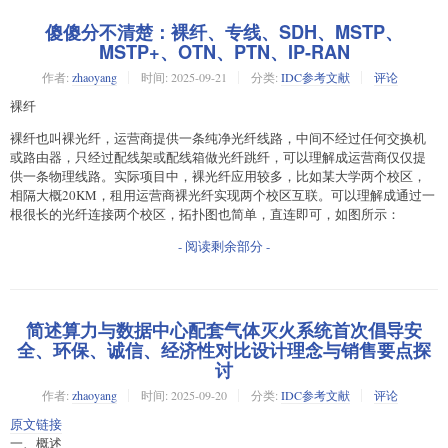
傻傻分不清楚：裸纤、专线、SDH、MSTP、
MSTP+、OTN、PTN、IP-RAN
作者:
zhaoyang
时间:
2025-09-21
分类:
IDC参考文献
评论
裸纤
裸纤也叫裸光纤，运营商提供一条纯净光纤线路，中间不经过任何交换机
或路由器，只经过配线架或配线箱做光纤跳纤，可以理解成运营商仅仅提
供一条物理线路。实际项目中，裸光纤应用较多，比如某大学两个校区，
相隔大概20KM，租用运营商裸光纤实现两个校区互联。可以理解成通过一
根很长的光纤连接两个校区，拓扑图也简单，直连即可，如图所示：
- 阅读剩余部分 -
简述算力与数据中心配套气体灭火系统首次倡导安
全、环保、诚信、经济性对比设计理念与销售要点探
讨
作者:
zhaoyang
时间:
2025-09-20
分类:
IDC参考文献
评论
原文链接
一、概述