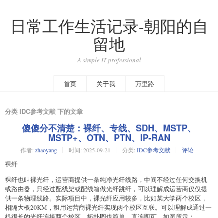
日常工作生活记录-朝阳的自
留地
A simple IT professional
首页
关于我
万里路
分类 IDC参考文献 下的文章
傻傻分不清楚：裸纤、专线、SDH、MSTP、
MSTP+、OTN、PTN、IP-RAN
作者:
zhaoyang
时间:
2025-09-21
分类:
IDC参考文献
评论
裸纤
裸纤也叫裸光纤，运营商提供一条纯净光纤线路，中间不经过任何交换机
或路由器，只经过配线架或配线箱做光纤跳纤，可以理解成运营商仅仅提
供一条物理线路。实际项目中，裸光纤应用较多，比如某大学两个校区，
相隔大概20KM，租用运营商裸光纤实现两个校区互联。可以理解成通过一
根很长的光纤连接两个校区，拓扑图也简单，直连即可，如图所示：