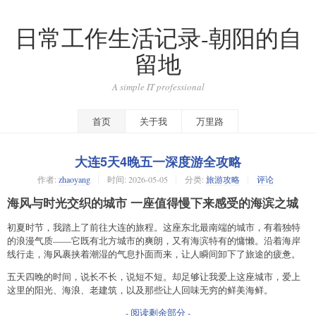
日常工作生活记录-朝阳的自
留地
A simple IT professional
首页
关于我
万里路
大连5天4晚五一深度游全攻略
作者:
zhaoyang
时间:
2026-05-05
分类:
旅游攻略
评论
海风与时光交织的城市 一座值得慢下来感受的海滨之城
初夏时节，我踏上了前往大连的旅程。这座东北最南端的城市，有着独特
的浪漫气质——它既有北方城市的爽朗，又有海滨特有的慵懒。沿着海岸
线行走，海风裹挟着潮湿的气息扑面而来，让人瞬间卸下了旅途的疲惫。
五天四晚的时间，说长不长，说短不短。却足够让我爱上这座城市，爱上
这里的阳光、海浪、老建筑，以及那些让人回味无穷的鲜美海鲜。
- 阅读剩余部分 -