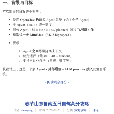
一、背景与目标
本次部署的目标并不简单：
OpenClaw
使用
构建多 Agent 系统（约 7 个子 Agent）
主 Agent（main）统一调度
飞书群
部分 Agent（如 it-biz / it-ops / planner）通过
协作
MiniMax（M2.7 highspeed）
模型统一走
要求：
Agent 之间尽量隔离上下文
稳定运行（无 401 / 403 / timeout）
支持自动化任务（日报、调度等）
多 Agent + 外部通信 + LLM provider 接入
从设计上，这是一个
的复合系
统。
- 阅读剩余部分 -
春节山东鲁南五日自驾高分攻略
作者:
zhaoyang
时间:
2026-02-23
分类:
旅游攻略
评论