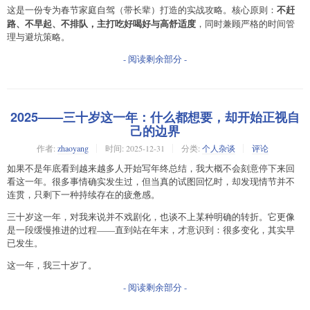
不赶
这是一份专为春节家庭自驾（带长辈）打造的实战攻略。核心原则：
路、不早起、不排队，主打吃好喝好与高舒适度
，同时兼顾严格的时间管
理与避坑策略。
- 阅读剩余部分 -
2025——三十岁这一年：什么都想要，却开始正视自
己的边界
作者:
zhaoyang
时间:
2025-12-31
分类:
个人杂谈
评论
如果不是年底看到越来越多人开始写年终总结，我大概不会刻意停下来回
看这一年。很多事情确实发生过，但当真的试图回忆时，却发现情节并不
连贯，只剩下一种持续存在的疲惫感。
三十岁这一年，对我来说并不戏剧化，也谈不上某种明确的转折。它更像
是一段缓慢推进的过程——直到站在年末，才意识到：很多变化，其实早
已发生。
这一年，我三十岁了。
- 阅读剩余部分 -