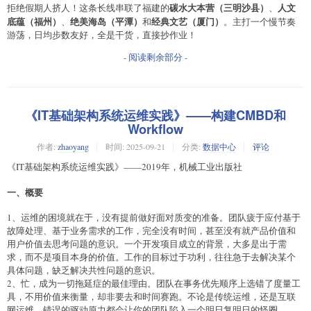
碳水大本营（三明沙县）
人文
拒绝假期人挤人！这条长线串联了福建的
、
底蕴（福州）
绝美海岛（平潭）
经典文艺（厦门）
、
和
。主打一个慢节奏
游荡，日均步数友好，全是干货，直接抄作业！
- 阅读剩余部分 -
《IT基础架构系统运维实践》——构建CMBD和
Workflow
作者:
zhaoyang
时间:
2025-09-21
分类:
数据中心
评论
《IT基础架构系统运维实践》——2019年，机械工业出版社
一、概要
1、运维的困境就在于，没有提前做好面对质变的准备。团队疲于应付基于
故障处理、基于业务需求的工作，完全没有时间，甚至没有就产品价值和
用户价值去思考问题的意识。一个开发项目成立的背景，大多是出于需
求，而不是项目本身的价值。工作的目标过于功利，往往急于去解决某个
具体问题，缺乏解决共性问题的意识。
2、忙，成为一切拖延症的最佳理由。团队在事务优先顺序上选错了度量工
具，不用价值来衡量，却非要去和时间赛跑。不论是传统运维，还是互联
网运维，错误的驱动原力都会让你的团队陷入一个明日复明日的怪圈。