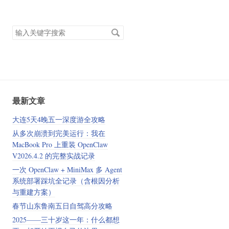
搜
索
关
键
字
最新文章
大连5天4晚五一深度游全攻略
从多次崩溃到完美运行：我在
MacBook Pro 上重装 OpenClaw
V2026.4.2 的完整实战记录
一次 OpenClaw + MiniMax 多 Agent
系统部署踩坑全记录（含根因分析
与重建方案）
春节山东鲁南五日自驾高分攻略
2025——三十岁这一年：什么都想