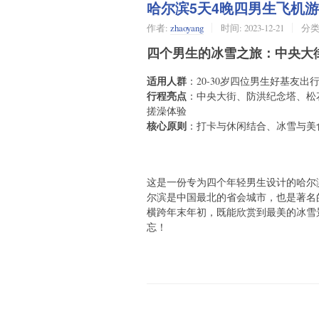
哈尔滨5天4晚四男生飞机
作者:
zhaoyang
时间:
2023-12-21
分类
四个男生的冰雪之旅：中央大
适用人群
：20-30岁四位男生好基友出
行程亮点
：中央大街、防洪纪念塔、松
搓澡体验
核心原则
：打卡与休闲结合、冰雪与美
这是一份专为四个年轻男生设计的哈尔
尔滨是中国最北的省会城市，也是著名
横跨年末年初，既能欣赏到最美的冰雪
忘！