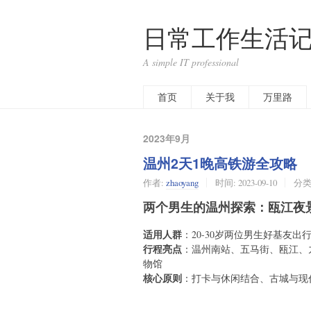
日常工作生活记
A simple IT professional
首页
关于我
万里路
2023年9月
温州2天1晚高铁游全攻略
作者:
zhaoyang
时间:
2023-09-10
分类
两个男生的温州探索：瓯江夜
适用人群
：20-30岁两位男生好基友出
行程亮点
：温州南站、五马街、瓯江、
物馆
核心原则
：打卡与休闲结合、古城与现