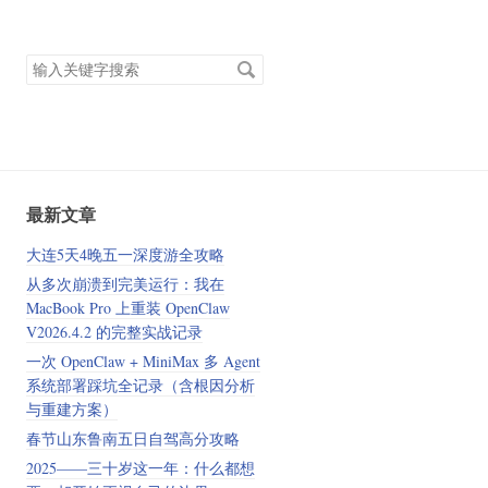
搜
索
关
键
字
最新文章
大连5天4晚五一深度游全攻略
从多次崩溃到完美运行：我在
MacBook Pro 上重装 OpenClaw
V2026.4.2 的完整实战记录
一次 OpenClaw + MiniMax 多 Agent
系统部署踩坑全记录（含根因分析
与重建方案）
春节山东鲁南五日自驾高分攻略
2025——三十岁这一年：什么都想