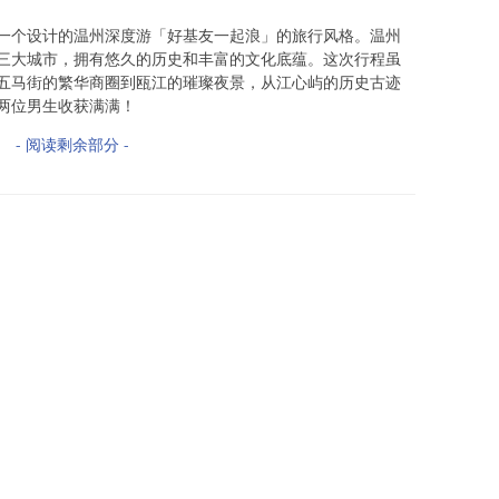
一个设计的温州深度游「好基友一起浪」的旅行风格。温州
三大城市，拥有悠久的历史和丰富的文化底蕴。这次行程虽
五马街的繁华商圈到瓯江的璀璨夜景，从江心屿的历史古迹
两位男生收获满满！
- 阅读剩余部分 -