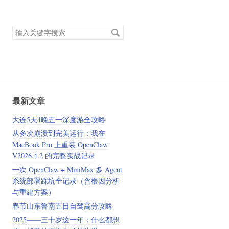
搜
索
关
键
字
最新文章
大连5天4晚五一深度游全攻略
从多次崩溃到完美运行：我在
MacBook Pro 上重装 OpenClaw
V2026.4.2 的完整实战记录
一次 OpenClaw + MiniMax 多 Agent
系统部署踩坑全记录（含根因分析
与重建方案）
春节山东鲁南五日自驾高分攻略
2025——三十岁这一年：什么都想